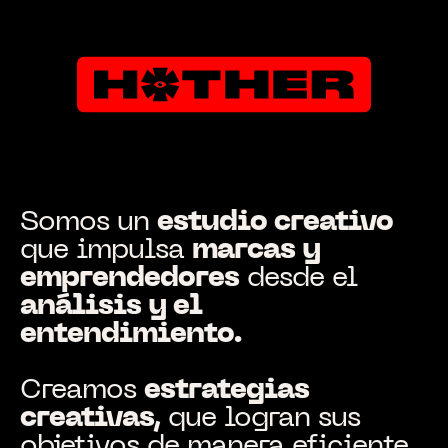
Ir
al
conteni
Somos un
estudio creativo
que impulsa
marcas y
emprendedores
desde el
análisis y el
entendimiento.
Creamos
estrategias
creativas,
que logran sus
objetivos de manera eficiente