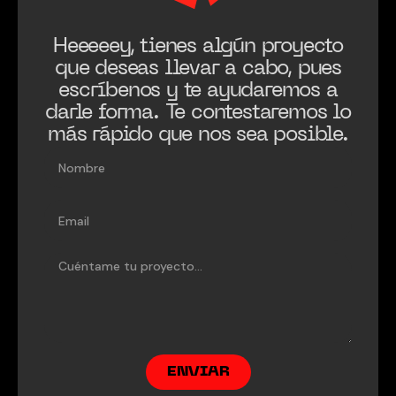
Heeeeey, tienes algún proyecto
que deseas llevar a cabo, pues
escríbenos y te ayudaremos a
darle forma. Te contestaremos lo
más rápido que nos sea posible.
N
o
m
b
r
e
E
m
a
i
l
M
e
n
s
a
j
e
ENVIAR